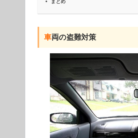
まとめ
車
両の盗難対策