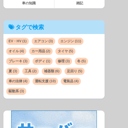
車の知識
雑記
タグで検索
EV・HV
(1)
エアコン
(3)
エンジン
(11)
オイル
(4)
カー用品
(2)
タイヤ
(5)
ブレーキ
(3)
ボディ
(1)
修理
(3)
冬
(5)
夏
(3)
工具
(2)
補器類
(6)
足回り
(5)
車の法律
(4)
運転支援
(10)
電装品
(4)
駆動系
(3)