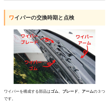
ワ
イパーの交換時期と点検
ワイパーを構成する部品は
ゴム
、
ブレード
、
アーム
の３つ
です。