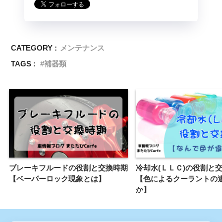
CATEGORY :
メンテナンス
TAGS :
補器類
ブレーキフルードの役割と交換時期
冷却水(ＬＬＣ)の役割と
【ベーパーロック現象とは】
【色によるクーラントの
か】