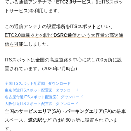
ている通信アンテナで「
ETC2.0サービス
」(旧ITSスポッ
トサービス)を利用します。
この通信アンテナの設置場所を
ITSスポット
といい、
ETC2.0車載器との間で
DSRC通信
という大容量の高速通
信を可能
にしました。
ITSスポットは全国の高速道路を中心に約1,700ヵ所に設
置されています。(2020年7月時点)
全国ITSスポット配置図
ダウンロード
東京付近ITSスポット配置図
ダウンロード
名古屋付近ITSスポット配置図(
ダウンロード
大阪付近ITSスポット配置図
ダウンロード
全国の
サービスエリア
(SA)・
パーキングエリア
(PA)の駐車
スペース、
道の駅
などでは約60ヵ所に設置されていま
す。